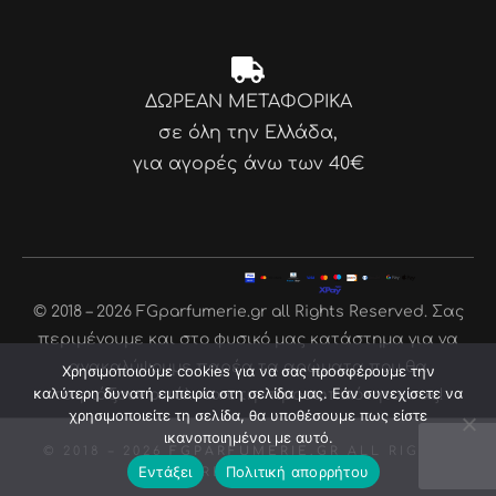
ΔΩΡΕΑΝ ΜΕΤΑΦΟΡΙΚΑ
σε όλη την Ελλάδα,
για αγορές άνω των 40€
© 2018 – 2026 FGparfumerie.gr all Rights Reserved. Σας
περιμένουμε και στο φυσικό μας κατάστημα για να
ανακαλύψουμε παρέα τα αρώματα που θα
Χρησιμοποιούμε cookies για να σας προσφέρουμε την
καλύτερη δυνατή εμπειρία στη σελίδα μας. Εάν συνεχίσετε να
ταιριάξουν απόλυτα στην προσωπικότητα σας!
χρησιμοποιείτε τη σελίδα, θα υποθέσουμε πως είστε
ικανοποιημένοι με αυτό.
© 2018 – 2026
FGPARFUMERIE.GR
ALL RIGHTS
Εντάξει
Πολιτική απορρήτου
RESERVED