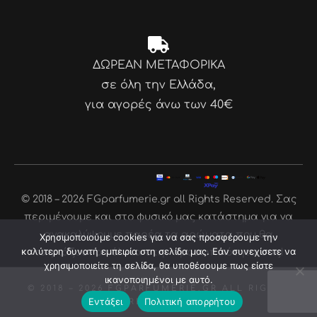
ΔΩΡΕΑΝ ΜΕΤΑΦΟΡΙΚΑ
σε όλη την Ελλάδα,
για αγορές άνω των 40€
© 2018 – 2026 FGparfumerie.gr all Rights Reserved. Σας
περιμένουμε και στο φυσικό μας κατάστημα για να
ανακαλύψουμε παρέα τα αρώματα που θα
Χρησιμοποιούμε cookies για να σας προσφέρουμε την
καλύτερη δυνατή εμπειρία στη σελίδα μας. Εάν συνεχίσετε να
ταιριάξουν απόλυτα στην προσωπικότητα σας!
χρησιμοποιείτε τη σελίδα, θα υποθέσουμε πως είστε
ικανοποιημένοι με αυτό.
© 2018 – 2026
FGPARFUMERIE.GR
ALL RIGHTS
Εντάξει
Πολιτική απορρήτου
RESERVED